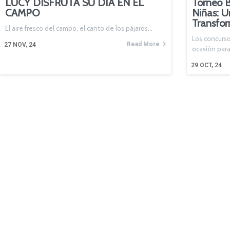
LUCY DISFRUTA SU DÍA EN EL
Torneo B
CAMPO
Niñas: U
Transfo
El aire fresco del campo, el canto de los pájaros…
Los concurso
Read More
27
NOV, 24
ocasión par
29
OCT, 24