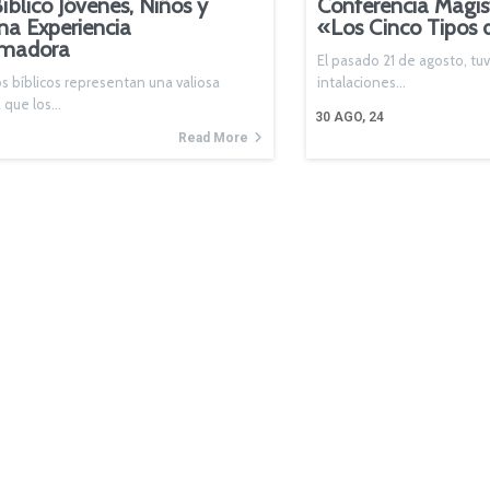
íblico Jóvenes, Niños y
Conferencia Magis
na Experiencia
«Los Cinco Tipos 
rmadora
El pasado 21 de agosto, tuv
s bíblicos representan una valiosa
intalaciones…
a que los…
30
AGO, 24
Read More